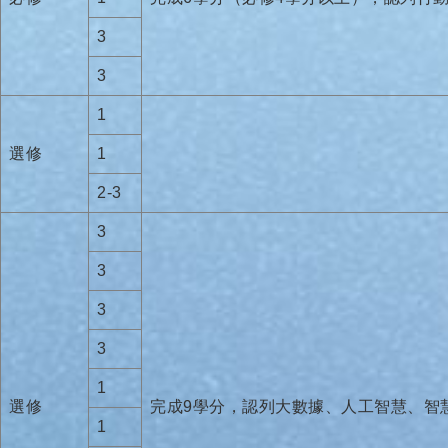
3
3
1
選修
1
2-3
3
3
3
3
1
選修
完成9學分，認列大數據、人工智慧、智
1