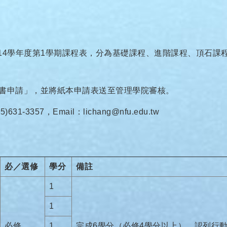
14學年度第1學期課程表，分為基礎課程、進階課程、頂石課
證書申請」，並將紙本申請表送至管理學院審核。
57，Email：lichang@nfu.edu.tw
必／選修
學分
備註
1
1
必修
1
完成6學分（必修4學分以上），認列行