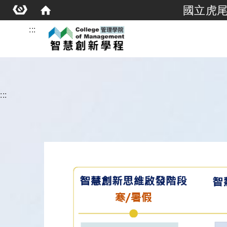
國立虎
:::
:::