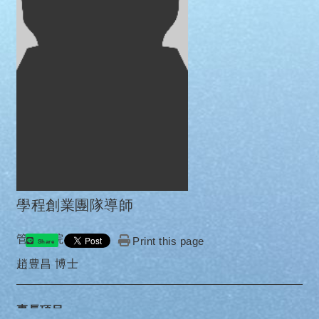
學程創業團隊導師
管理學院
Print this page
Share
趙豊昌 博士
專長項目