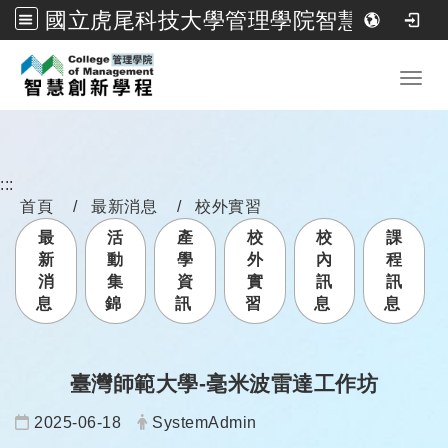
國立虎尾科技大學管理學院智慧創新學程
跳到主要內容
Toggl
:::
首頁
最新消息
校外實習
最
活
產
校
校
課
新
動
學
外
內
程
消
集
資
實
訊
訊
息
錦
訊
習
息
息
臺灣師範大學-毫米波雷達工作坊
日期：
發布者：
2025-06-18
SystemAdmin