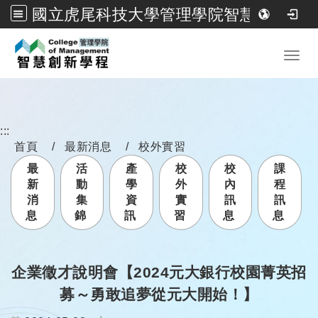
國立虎尾科技大學管理學院智慧創新學程
跳到主要內容
Toggl
:::
首頁
最新消息
校外實習
最
活
產
校
校
課
新
動
學
外
內
程
消
集
資
實
訊
訊
息
錦
訊
習
息
息
企業徵才說明會【2024元大銀行校園菁英招
募～勇敢追夢從元大開始！】