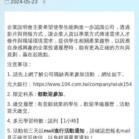
日期：
發布者：
2024-05-23
企業說明會主要希望使學生能夠進一步認識公司，透過
影片與簡報方式，讓企業人資以專業方式傳達需求人才
條件與職場環境需求，提供學生相關產業趨勢，以因應
自身感興趣的企業投遞履歷時，能有更為正確的方向與
規劃，贏在起跑點。
注意事項 :
1. 請先上網了解公司職缺再來參加活動 ，網址如下。
元大銀行 : https://www.104.com.tw/company/wiuk154
2. 限定科系 :
都歡迎參加
。
3. 繳交履歷 : 有意願就業的學生，歡迎準備履歷，活動
當天繳交。
4. 多元學習時數 : 認列【1小時】
5. 活動前三天以
mail進行活動通知
，請確認您報名mail
是正確並可收信，以免錯過重要通知！