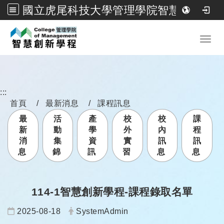
國立虎尾科技大學管理學院智慧創新學程
跳到主要內容
Toggl
:::
首頁
最新消息
課程訊息
最
活
產
校
校
課
新
動
學
外
內
程
消
集
資
實
訊
訊
息
錦
訊
習
息
息
114-1智慧創新學程-課程錄取名單
日期：
發布者：
2025-08-18
SystemAdmin