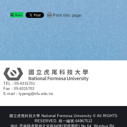
Print this page
Share
:
TEL：05-6315701
Fax：05-6315702
E-mail：typeng@nfu.edu.tw
國立虎尾科技大學 National Formosa University © All RIGHTS
RESERVED. 統一編號:64967512
地址:雲林縣虎尾鎮文化路64號(管理學院) No.64, Wunhua Rd.,