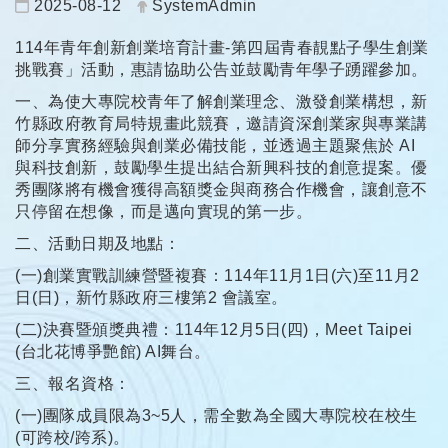
日期：
發布者：
2025-08-12
SystemAdmin
114年青年創新創業培育計畫-第四屆青春靚點子學生創業
挑戰賽」活動，惠請協助公告並鼓勵青年學子踴躍參加。
一、為使大專院校青年了解創業理念、激發創業構想，新
竹縣政府教育局特規畫此競賽，邀請資深創業家與專業講
師分享實務經驗與創業必備技能，並透過主題聚焦於 AI
與科技創新，鼓勵學生提出結合新興科技的創意提案。優
秀團隊將有機會獲得高額獎金與商務合作機會，讓創意不
只停留在想像，而是邁向實現的第一步。
二、活動日期及地點：
(一)創業實戰訓練營暨複賽：114年11月1日(六)至11月2
日(日)，新竹縣政府三樓第2 會議室。
(二)決賽暨頒獎典禮：114年12月5日(四)，Meet Taipei
(台北花博爭艷館) AI舞台。
三、報名資格：
(一)團隊成員限為3~5人，需全數為全國大專院校在校生
(可跨校/跨系)。