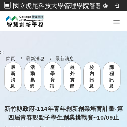
國立虎尾科技大學管理學院智慧創新學程
跳到主要內容
Toggl
:::
首頁
最新消息
最新消息
最
活
產
校
校
課
新
動
學
外
內
程
消
集
資
實
訊
訊
息
錦
訊
習
息
息
新竹縣政府-114年青年創新創業培育計畫-第
四屆青春靚點子學生創業挑戰賽~10/09止