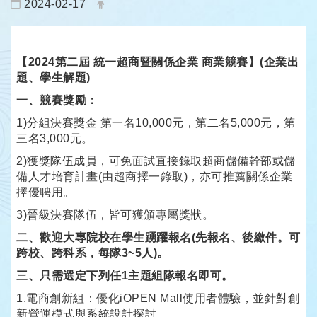
日期：
發布者：
2024-02-17
【2024第二屆 統一超商暨關係企業 商業競賽】(企業出
題、學生解題)
一、競賽獎勵：
1)分組決賽獎金 第一名10,000元，第二名5,000元，第
三名3,000元。
2)獲獎隊伍成員，可免面試直接錄取超商儲備幹部或儲
備人才培育計畫(由超商擇一錄取)，亦可推薦關係企業
擇優聘用。
3)晉級決賽隊伍，皆可獲頒專屬獎狀。
二、歡迎大專院校在學生踴躍報名(先報名、後繳件。可
跨校、跨科系，每隊3~5人)。
三、只需選定下列任1主題組隊報名即可。
1.電商創新組：優化iOPEN Mall使用者體驗，並針對創
新營運模式與系統設計探討