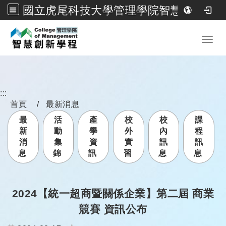
國立虎尾科技大學管理學院智慧創新學程
跳到主要內容
Toggl
:::
首頁
最新消息
最
活
產
校
校
課
新
動
學
外
內
程
消
集
資
實
訊
訊
息
錦
訊
習
息
息
2024【統一超商暨關係企業】第二屆 商業
競賽 資訊公布