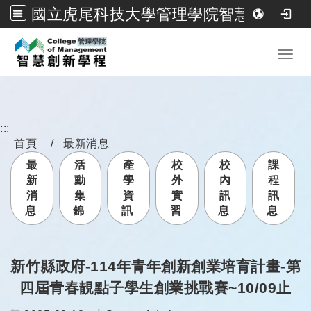
國立虎尾科技大學管理學院智慧創新學程
跳到主要內容
Toggl
:::
首頁
最新消息
最
活
產
校
校
課
新
動
學
外
內
程
消
集
資
實
訊
訊
息
錦
訊
習
息
息
新竹縣政府-114年青年創新創業培育計畫-第
四屆青春靚點子學生創業挑戰賽~10/09止