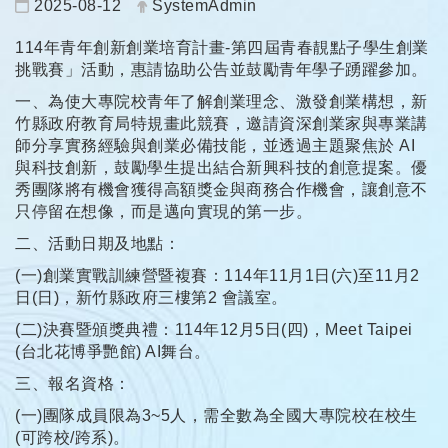
日期：
發布者：
2025-08-12
SystemAdmin
114年青年創新創業培育計畫-第四屆青春靚點子學生創業
挑戰賽」活動，惠請協助公告並鼓勵青年學子踴躍參加。
一、為使大專院校青年了解創業理念、激發創業構想，新
竹縣政府教育局特規畫此競賽，邀請資深創業家與專業講
師分享實務經驗與創業必備技能，並透過主題聚焦於 AI
與科技創新，鼓勵學生提出結合新興科技的創意提案。優
秀團隊將有機會獲得高額獎金與商務合作機會，讓創意不
只停留在想像，而是邁向實現的第一步。
二、活動日期及地點：
(一)創業實戰訓練營暨複賽：114年11月1日(六)至11月2
日(日)，新竹縣政府三樓第2 會議室。
(二)決賽暨頒獎典禮：114年12月5日(四)，Meet Taipei
(台北花博爭艷館) AI舞台。
三、報名資格：
(一)團隊成員限為3~5人，需全數為全國大專院校在校生
(可跨校/跨系)。