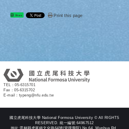
Print this page
Share
:
TEL：05-6315701
Fax：05-6315702
E-mail：typeng@nfu.edu.tw
國立虎尾科技大學 National Formosa University © All RIGHTS
RESERVED. 統一編號:64967512
地址:雲林縣虎尾鎮文化路64號(管理學院) No.64, Wunhua Rd.,