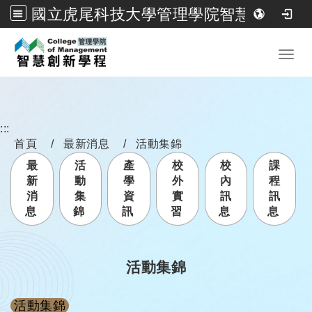
國立虎尾科技大學管理學院智慧創新學程
跳到主要內容
Toggl
:::
首頁
最新消息
活動集錦
最
活
產
校
校
課
新
動
學
外
內
程
消
集
資
實
訊
訊
息
錦
訊
習
息
息
活動集錦
活動集錦