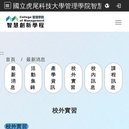
國立虎尾科技大學管理學院智慧創新學程
跳到主要內容
Toggl
:::
首頁
最新消息
最
活
產
校
校
課
新
動
學
外
內
程
消
集
資
實
訊
訊
息
錦
訊
習
息
息
校外實習
校外實習