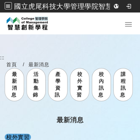
國立虎尾科技大學管理學院智慧創新學程
跳到主要內容
Toggl
:::
首頁
最新消息
最
活
產
校
校
課
新
動
學
外
內
程
消
集
資
實
訊
訊
息
錦
訊
習
息
息
最新消息
校外實習