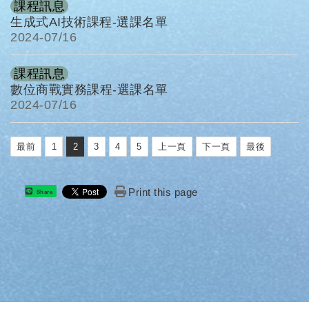
課程訊息
生成式AI技術課程-選課名單
2024-
07/16
課程訊息
數位商戰實務課程-選課名單
2024-
07/16
最前
1
2
3
4
5
上一頁
下一頁
最後
Print this page
Share
: